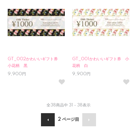
GT_002かわいいギフト券
GT_001かわいいギフト券 小
小花柄 黒
花柄 白
9,900円
9,900円
全
38
商品中
31 - 38
表示
2
ページ目