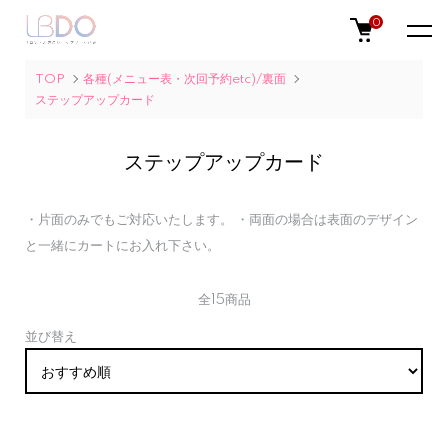
0
TOP
各種(メニュー表・次回予約etc)/裏面
ステップアップカード
ステップアップカード
・片面のみでもご対応いたします。 ・両面の場合は表面のデザイン
と一緒にカートにお入れ下さい。
全15商品
並び替え