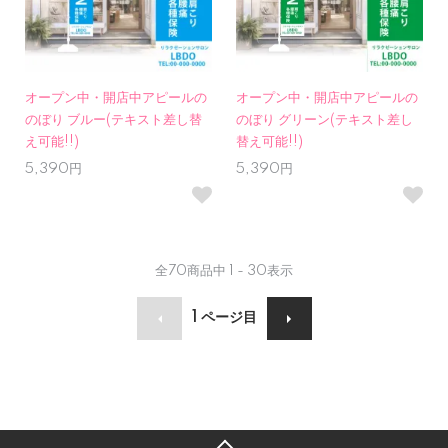
オープン中・開店中アピールの
オープン中・開店中アピールの
のぼり ブルー(テキスト差し替
のぼり グリーン(テキスト差し
え可能!!)
替え可能!!)
5,390円
5,390円
全
70
商品中
1 - 30
表示
1
ページ目