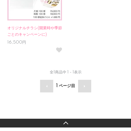
オリジナルチラシ(開業時や季節
ごとのキャンペーンに)
16,500円
全
1
商品中
1 - 1
表示
1
ページ目