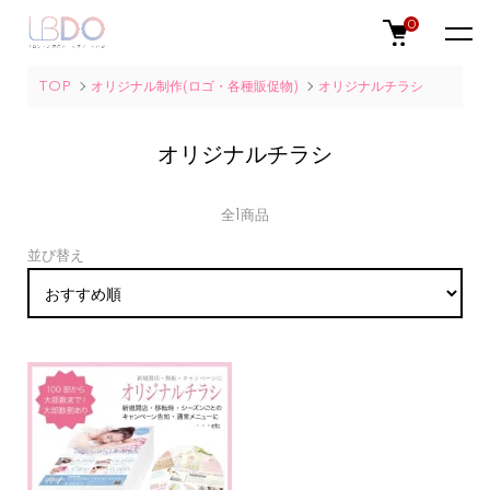
0
TOP
オリジナル制作(ロゴ・各種販促物)
オリジナルチラシ
オリジナルチラシ
全1商品
並び替え