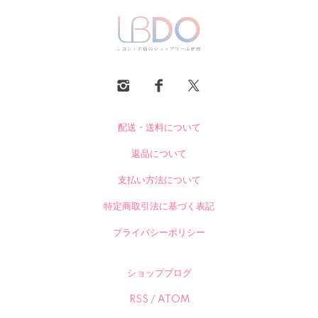
配送・送料について
返品について
支払い方法について
特定商取引法に基づく表記
プライバシーポリシー
ショップブログ
RSS
/
ATOM