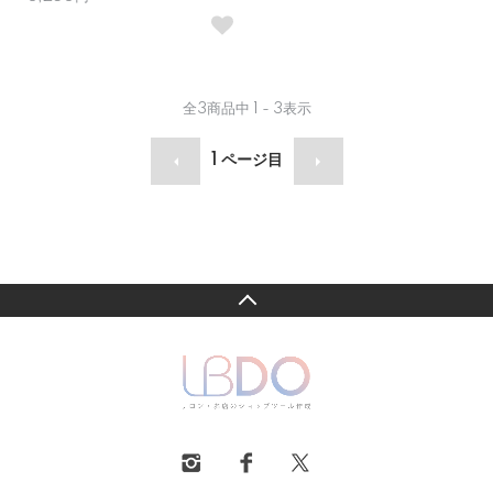
全
3
商品中
1 - 3
表示
1
ページ目