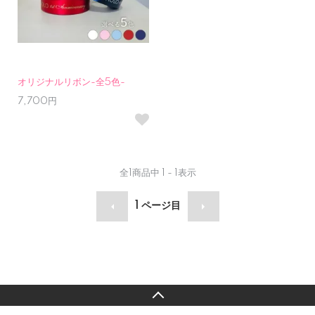
オリジナルリボン-全5色-
7,700円
全
1
商品中
1 - 1
表示
1
ページ目