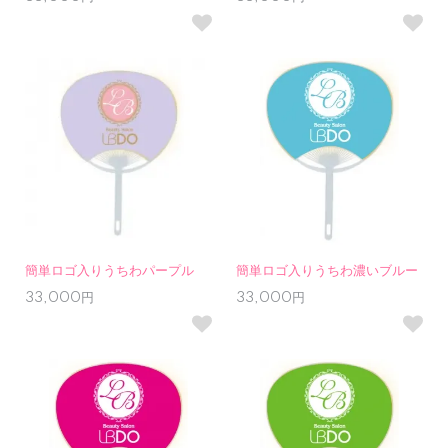
簡単ロゴ入りうちわパープル
簡単ロゴ入りうちわ濃いブルー
33,000円
33,000円