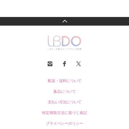
配送・送料について
返品について
支払い方法について
特定商取引法に基づく表記
プライバシーポリシー