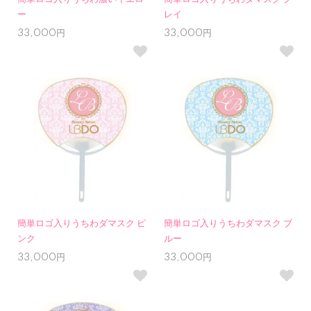
ー
レイ
33,000円
33,000円
簡単ロゴ入りうちわダマスク ピ
簡単ロゴ入りうちわダマスク ブ
ンク
ルー
33,000円
33,000円