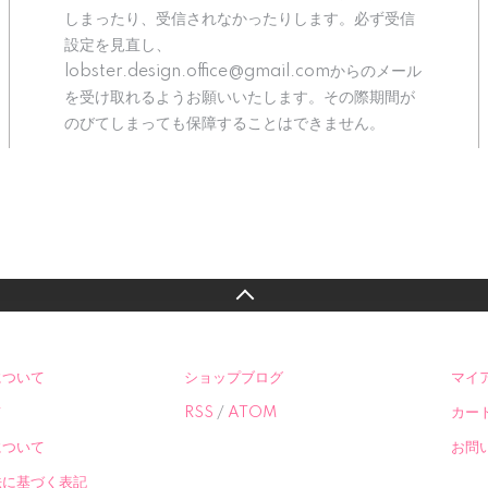
しまったり、受信されなかったりします。必ず受信
設定を見直し、
lobster.design.office@gmail.comからのメール
を受け取れるようお願いいたします。その際期間が
のびてしまっても保障することはできません。
について
ショップブログ
マイ
て
RSS
/
ATOM
カー
について
お問
法に基づく表記