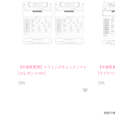
【中身変更用】トリミングチェックノート
【中身変
(エレガントver)
(ラブリーv
0円
0円