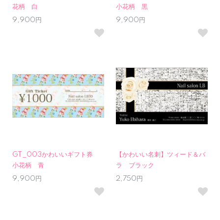
花柄 白
小花柄 黒
9,900円
9,900円
GT_003かわいいギフト券
【かわいい名刺】ツィード＆バ
小花柄 青
ラ ブラック
9,900円
2,750円