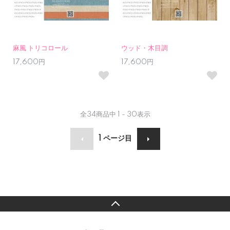
麻風 トリコロール
ウッド・木目調
17,600円
17,600円
全
34
商品中
1 - 30
表示
1
ページ目