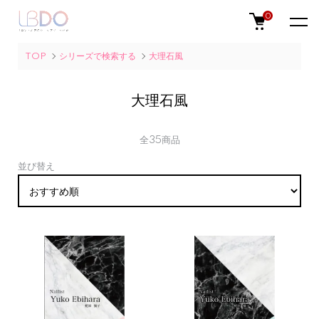
0
TOP
シリーズで検索する
大理石風
大理石風
全35商品
並び替え