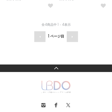
全
4
商品中
1 - 4
表示
1
ページ目