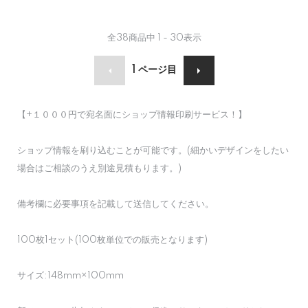
全
38
商品中
1 - 30
表示
1
ページ目
【+１０００円で宛名面にショップ情報印刷サービス！】
ショップ情報を刷り込むことが可能です。(細かいデザインをしたい
場合はご相談のうえ別途見積もります。)
備考欄に必要事項を記載して送信してください。
100枚1セット(100枚単位での販売となります)
サイズ:148mm×100mm