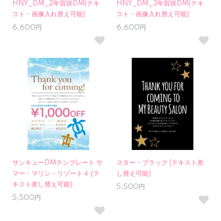
HNY_DM_2年賀状DM(テキ
HNY_DM_3年賀状DM(テキ
スト・画像入れ替え可能)
スト・画像入れ替え可能)
6,600円
6,600円
サンキューDMテンプレート サ
スター・ブラック (テキスト差
マー・マリン・リゾート４ (テ
し替え可能)
キスト差し替え可能)
5,500円
5,500円