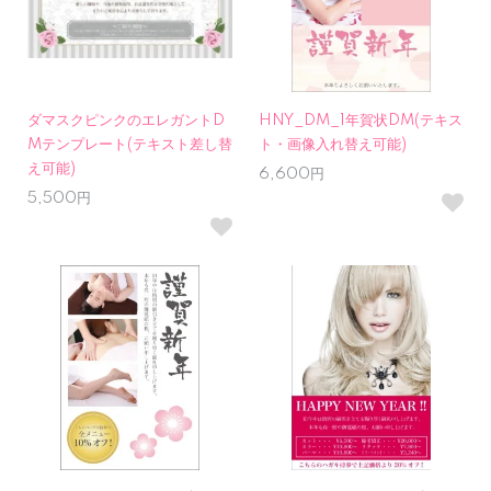
ダマスクピンクのエレガントD
HNY_DM_1年賀状DM(テキス
Mテンプレート(テキスト差し替
ト・画像入れ替え可能)
え可能)
6,600円
5,500円