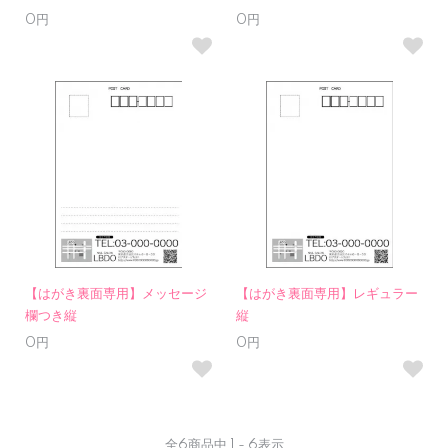
0円
0円
【はがき裏面専用】メッセージ
【はがき裏面専用】レギュラー
欄つき縦
縦
0円
0円
全
6
商品中
1 - 6
表示