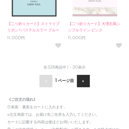
【二つ折りカード】ストライプ
【二つ折りカード】大理石風シ
リボン×パステルカラー ブルー
ンプルライン ピンク
11,000円
11,000円
全
328
商品中
1 - 30
表示
1
ページ目
《ご注文の流れ》
①表面・裏面をカートに入れます。
※注文画面では、お届け先ご住所を入力してください。
カードに記載する内容は後ほどお伺いいたします。