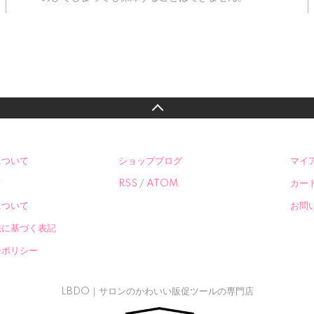
について
ショップブログ
マイ
て
RSS
/
ATOM
カー
について
お問
法に基づく表記
ーポリシー
LBDO｜サロンのかわいい販促ツールの専門店