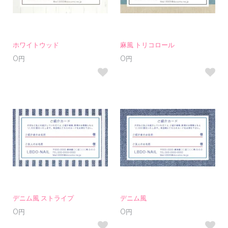
ホワイトウッド
麻風 トリコロール
0円
0円
デニム風 ストライプ
デニム風
0円
0円