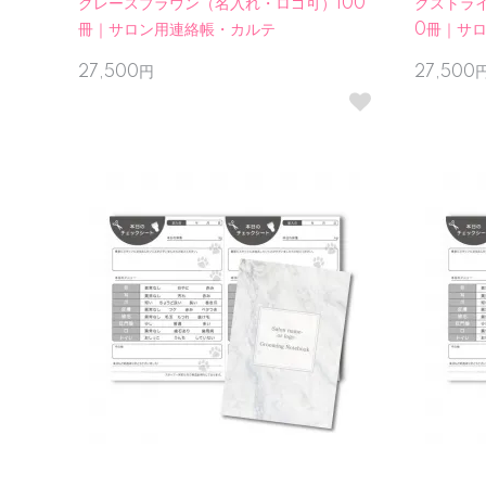
クレースブラウン（名入れ・ロゴ可）100
クストラ
冊｜サロン用連絡帳・カルテ
0冊｜サ
27,500円
27,500