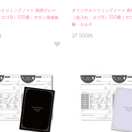
ルトリミングノート 肉球グレー
オリジナルトリミングノート 肉
・ロゴ可）100冊｜サロン用連絡
（名入れ・ロゴ可）100冊｜サ
テ
帳・カルテ
円
27,500円