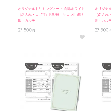
オリジナルトリミングノート 肉球ホワイト
オリジナ
（名入れ・ロゴ可）100冊｜サロン用連絡
（名入れ
帳・カルテ
帳・カル
27,500円
27,500