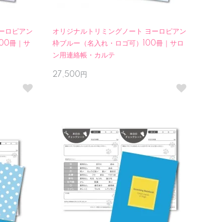
ーロピアン
オリジナルトリミングノート ヨーロピアン
00冊｜サ
枠ブルー（名入れ・ロゴ可）100冊｜サロ
ン用連絡帳・カルテ
27,500円