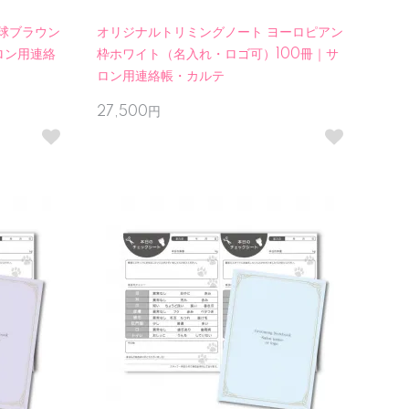
球ブラウン
オリジナルトリミングノート ヨーロピアン
ロン用連絡
枠ホワイト（名入れ・ロゴ可）100冊｜サ
ロン用連絡帳・カルテ
27,500円