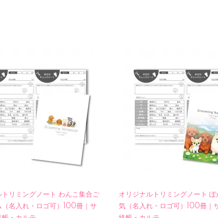
ルトリミングノート わんこ集合ご
オリジナルトリミングノート ぽ
ム（名入れ・ロゴ可）100冊｜サ
気（名入れ・ロゴ可）100冊｜