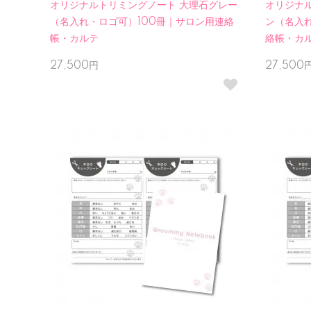
オリジナルトリミングノート 大理石グレー
オリジナ
（名入れ・ロゴ可）100冊｜サロン用連絡
ン（名入
帳・カルテ
絡帳・カ
27,500円
27,500