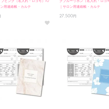
イプピンク（名入れ・ロゴ可）10
クブルーリボン（名入れ・ロゴ可
ロン用連絡帳・カルテ
｜サロン用連絡帳・カルテ
円
27,500円