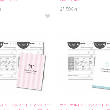
絡帳・カルテ
絡帳・カルテ
円
27,500円
ルトリミングノート ロマンティッ
オリジナルトリミングノート ロ