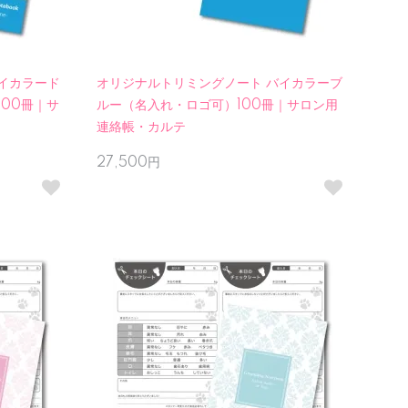
イカラード
オリジナルトリミングノート バイカラーブ
100冊｜サ
ルー（名入れ・ロゴ可）100冊｜サロン用
連絡帳・カルテ
27,500円