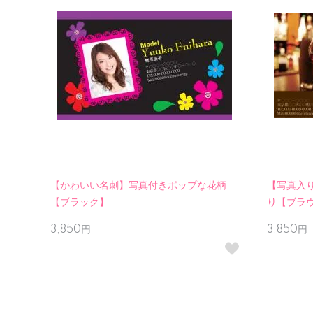
【かわいい名刺】写真付きポップな花柄
【写真入り
【ブラック】
り【ブラ
3,850円
3,850円