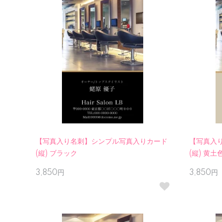
【写真入り名刺】シンプル写真入りカード
【写真入
(縦) ブラック
(縦) 黄土
3,850円
3,850円