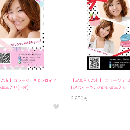
り名刺】コラージュ×ポラロイド
【写真入り名刺】:コラージュ×
写真入り(一枚)
風×スイーツかわいい写真入り(二
3,850円