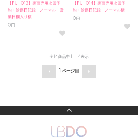
【PU_013】裏面専用次回予
【PU_014】裏面専用次回予
約・診察日記録 ノーマル 営
約・診察日記録 ノーマル横
業日欄入り横
0円
0円
全
14
商品中
1 - 14
表示
1
ページ目