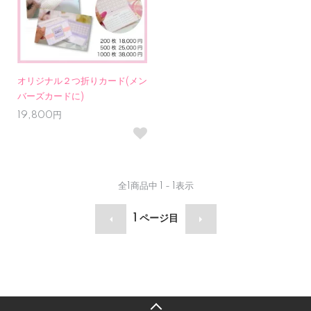
オリジナル２つ折りカード(メン
バーズカードに)
19,800円
全
1
商品中
1 - 1
表示
1
ページ目