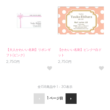
【大人かわいい名刺】リボンギ
【かわいい名刺】ピンク×白ド
フト(ピンク)
ット
2,750円
2,750円
全
158
商品中
1 - 30
表示
1
ページ目