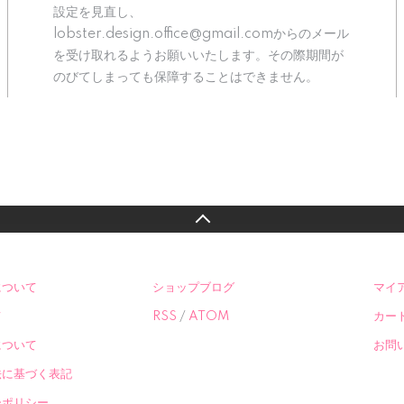
設定を見直し、
lobster.design.office@gmail.comからのメール
を受け取れるようお願いいたします。その際期間が
のびてしまっても保障することはできません。
について
ショップブログ
マイ
て
RSS
/
ATOM
カー
について
お問
法に基づく表記
ーポリシー