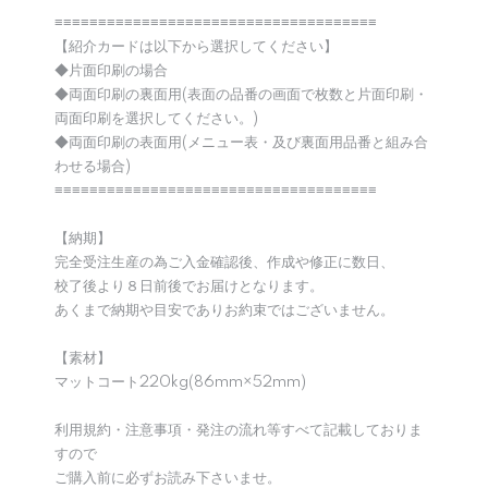
≡≡≡≡≡≡≡≡≡≡≡≡≡≡≡≡≡≡≡≡≡≡≡≡≡≡≡≡≡≡≡≡≡≡≡≡≡
【紹介カードは以下から選択してください】
◆片面印刷の場合
◆両面印刷の裏面用(表面の品番の画面で枚数と片面印刷・
両面印刷を選択してください。)
◆両面印刷の表面用(メニュー表・及び裏面用品番と組み合
わせる場合)
≡≡≡≡≡≡≡≡≡≡≡≡≡≡≡≡≡≡≡≡≡≡≡≡≡≡≡≡≡≡≡≡≡≡≡≡≡
【納期】
完全受注生産の為ご入金確認後、作成や修正に数日、
校了後より８日前後でお届けとなります。
あくまで納期や目安でありお約束ではございません。
【素材】
マットコート220kg(86mm×52mm)
利用規約・注意事項・発注の流れ等すべて記載しておりま
すので
ご購入前に必ずお読み下さいませ。