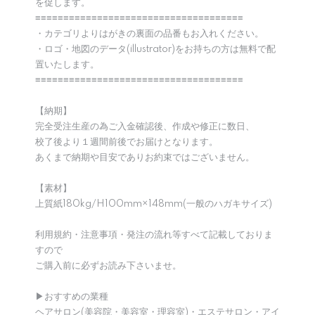
を促します。
≡≡≡≡≡≡≡≡≡≡≡≡≡≡≡≡≡≡≡≡≡≡≡≡≡≡≡≡≡≡≡≡≡≡≡≡≡
・カテゴリよりはがきの裏面の品番もお入れください。
・ロゴ・地図のデータ(illustrator)をお持ちの方は無料で配
置いたします。
≡≡≡≡≡≡≡≡≡≡≡≡≡≡≡≡≡≡≡≡≡≡≡≡≡≡≡≡≡≡≡≡≡≡≡≡≡
【納期】
完全受注生産の為ご入金確認後、作成や修正に数日、
校了後より１週間前後でお届けとなります。
あくまで納期や目安でありお約束ではございません。
【素材】
上質紙180kg/H100mm×148mm(一般のハガキサイズ)
利用規約・注意事項・発注の流れ等すべて記載しておりま
すので
ご購入前に必ずお読み下さいませ。
▶︎おすすめの業種
ヘアサロン(美容院・美容室・理容室)・エステサロン・アイ