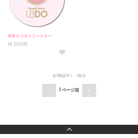
簡単ロゴ入りコースター
16,500円
全
1
商品中
1 - 1
表示
1
ページ目