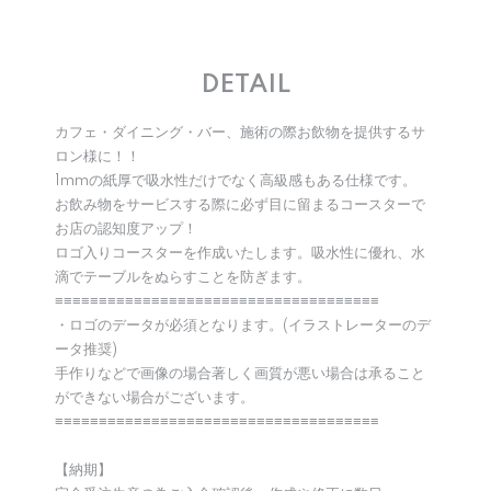
DETAIL
カフェ・ダイニング・バー、施術の際お飲物を提供するサ
ロン様に！！
1mmの紙厚で吸水性だけでなく高級感もある仕様です。
お飲み物をサービスする際に必ず目に留まるコースターで
お店の認知度アップ！
ロゴ入りコースターを作成いたします。吸水性に優れ、水
滴でテーブルをぬらすことを防ぎます。
≡≡≡≡≡≡≡≡≡≡≡≡≡≡≡≡≡≡≡≡≡≡≡≡≡≡≡≡≡≡≡≡≡≡≡≡≡
・ロゴのデータが必須となります。(イラストレーターのデ
ータ推奨)
手作りなどで画像の場合著しく画質が悪い場合は承ること
ができない場合がございます。
≡≡≡≡≡≡≡≡≡≡≡≡≡≡≡≡≡≡≡≡≡≡≡≡≡≡≡≡≡≡≡≡≡≡≡≡≡
【納期】