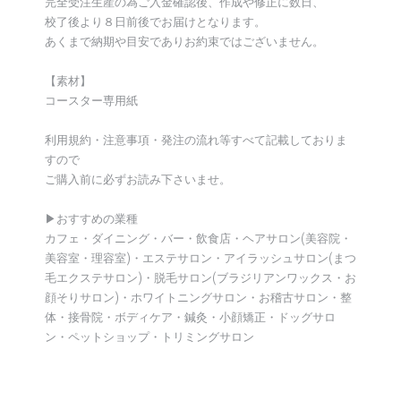
完全受注生産の為ご入金確認後、作成や修正に数日、
校了後より８日前後でお届けとなります。
あくまで納期や目安でありお約束ではございません。
【素材】
コースター専用紙
利用規約・注意事項・発注の流れ等すべて記載しておりま
すので
ご購入前に必ずお読み下さいませ。
▶︎おすすめの業種
カフェ・ダイニング・バー・飲食店・ヘアサロン(美容院・
美容室・理容室)・エステサロン・アイラッシュサロン(まつ
毛エクステサロン)・脱毛サロン(ブラジリアンワックス・お
顔そりサロン)・ホワイトニングサロン・お稽古サロン・整
体・接骨院・ボディケア・鍼灸・小顔矯正・ドッグサロ
ン・ペットショップ・トリミングサロン