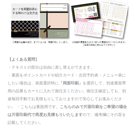
【よくある質問
】
・テキストの部分は自由に差し替えができます。
・裏面をポイントカードや紹介カード・次回予約表・メニュー表に
したい場合は、表面選択時に
「両面印刷」
を選択して、別途裏面専
用の品番もカートに入れて御注文ください。御注文確定しても、別
途毎回手動でお見積もりしておりますので安心してお進みくださ
い。 ・こちらは裏面用です。
こちらのみで片面印刷をご希望の場合
は片面印刷代で再度お見積もりいたします
ので、備考欄にその旨を
記載してください。