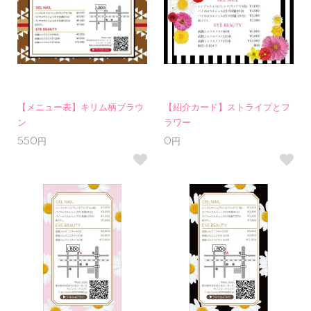
【メニュー表】キリム柄ブラウ
【紹介カード】ストライプとフ
ン
ラワー
550円
0円