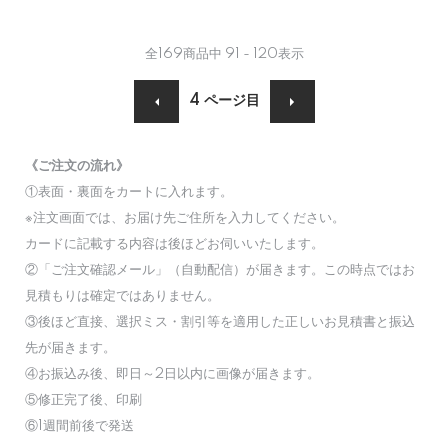
全
169
商品中
91 - 120
表示
4
ページ目
《ご注文の流れ》
①表面・裏面をカートに入れます。
※注文画面では、お届け先ご住所を入力してください。
カードに記載する内容は後ほどお伺いいたします。
②「ご注文確認メール」（自動配信）が届きます。この時点ではお
見積もりは確定ではありません。
③後ほど直接、選択ミス・割引等を適用した正しいお見積書と振込
先が届きます。
④お振込み後、即日～2日以内に画像が届きます。
⑤修正完了後、印刷
⑥1週間前後で発送