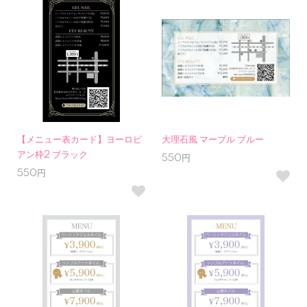
【メニュー表カード】ヨーロピ
大理石風 マーブル ブルー
アン枠2 ブラック
550円
550円