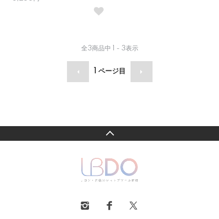
全
3
商品中
1 - 3
表示
1
ページ目