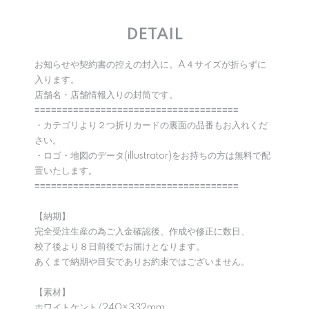
DETAIL
お知らせや契約書の控えの封入に。A４サイズが折らずに
入ります。
店舗名・店舗情報入りの封筒です。
≡≡≡≡≡≡≡≡≡≡≡≡≡≡≡≡≡≡≡≡≡≡≡≡≡≡≡≡≡≡≡≡≡≡≡≡≡
・カテゴリより２つ折りカードの裏面の品番もお入れくだ
さい。
・ロゴ・地図のデータ(illustrator)をお持ちの方は無料で配
置いたします。
≡≡≡≡≡≡≡≡≡≡≡≡≡≡≡≡≡≡≡≡≡≡≡≡≡≡≡≡≡≡≡≡≡≡≡≡≡
【納期】
完全受注生産の為ご入金確認後、作成や修正に数日、
校了後より８日前後でお届けとなります。
あくまで納期や目安でありお約束ではございません。
【素材】
ホワイトケント/240×332mm