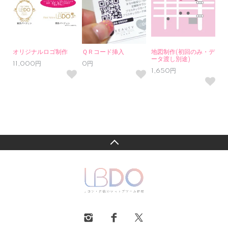
オリジナルロゴ制作
ＱＲコード挿入
地図制作(初回のみ・デ
ータ渡し別途)
11,000円
0円
1,650円