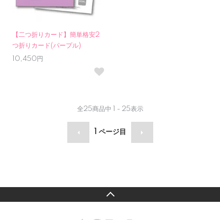
【二つ折りカード】簡単格安2
つ折りカード(パープル)
10,450円
全
25
商品中
1 - 25
表示
1
ページ目