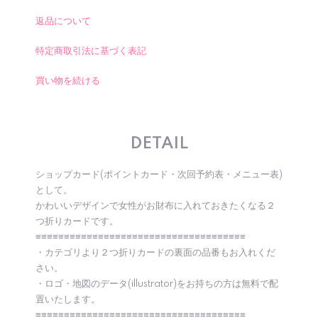
返品について
特定商取引法に基づく表記
買い物を続ける
DETAIL
ショップカード(ポイントカード・次回予約表・メニュー表)
として。
かわいいデザインで女性がお財布に入れておきたくなる２
つ折りカードです。
≡≡≡≡≡≡≡≡≡≡≡≡≡≡≡≡≡≡≡≡≡≡≡≡≡≡≡≡≡≡≡≡≡≡≡≡≡
・カテゴリより２つ折りカードの裏面の品番もお入れくだ
さい。
・ロゴ・地図のデータ(illustrator)をお持ちの方は無料で配
置いたします。
≡≡≡≡≡≡≡≡≡≡≡≡≡≡≡≡≡≡≡≡≡≡≡≡≡≡≡≡≡≡≡≡≡≡≡≡≡