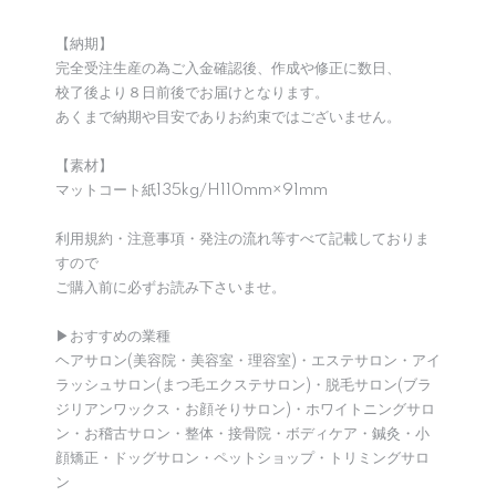
【納期】
完全受注生産の為ご入金確認後、作成や修正に数日、
校了後より８日前後でお届けとなります。
あくまで納期や目安でありお約束ではございません。
【素材】
マットコート紙135kg/H110mm×91mm
利用規約・注意事項・発注の流れ等すべて記載しておりま
すので
ご購入前に必ずお読み下さいませ。
▶︎おすすめの業種
ヘアサロン(美容院・美容室・理容室)・エステサロン・アイ
ラッシュサロン(まつ毛エクステサロン)・脱毛サロン(ブラ
ジリアンワックス・お顔そりサロン)・ホワイトニングサロ
ン・お稽古サロン・整体・接骨院・ボディケア・鍼灸・小
顔矯正・ドッグサロン・ペットショップ・トリミングサロ
ン