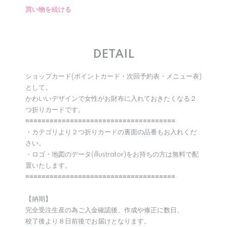
買い物を続ける
DETAIL
ショップカード(ポイントカード・次回予約表・メニュー表)
として。
かわいいデザインで女性がお財布に入れておきたくなる２
つ折りカードです。
≡≡≡≡≡≡≡≡≡≡≡≡≡≡≡≡≡≡≡≡≡≡≡≡≡≡≡≡≡≡≡≡≡≡≡≡≡
・カテゴリより２つ折りカードの裏面の品番もお入れくだ
さい。
・ロゴ・地図のデータ(illustrator)をお持ちの方は無料で配
置いたします。
≡≡≡≡≡≡≡≡≡≡≡≡≡≡≡≡≡≡≡≡≡≡≡≡≡≡≡≡≡≡≡≡≡≡≡≡≡
【納期】
完全受注生産の為ご入金確認後、作成や修正に数日、
校了後より８日前後でお届けとなります。