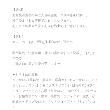
【納期】
完全受注生産の為ご入金確認後、作成や修正に数日、
校了後より８日前後でお届けとなります。
あくまで納期や目安でありお約束ではございません。
【素材】
マットコート紙135kg/H110mm×91mm
利用規約・注意事項・発注の流れ等すべて記載しておりま
すので
ご購入前に必ずお読み下さいませ。
▶︎おすすめの業種
ヘアサロン(美容院・美容室・理容室)・エステサロン・アイ
ラッシュサロン(まつ毛エクステサロン)・脱毛サロン(ブラ
ジリアンワックス・お顔そりサロン)・ホワイトニングサロ
ン・お稽古サロン・整体・接骨院・ボディケア・鍼灸・小
顔矯正・ドッグサロン・ペットショップ・トリミングサロ
ン