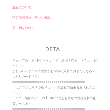
返品について
特定商取引法に基づく表記
買い物を続ける
DETAIL
ショップカード(ポイントカード・次回予約表・メニュー表)
として。
かわいいデザインで女性がお財布に入れておきたくなる２
つ折りカードです。
≡≡≡≡≡≡≡≡≡≡≡≡≡≡≡≡≡≡≡≡≡≡≡≡≡≡≡≡≡≡≡≡≡≡≡≡≡
・カテゴリより２つ折りカードの裏面の品番もお入れくだ
さい。
・ロゴ・地図のデータ(illustrator)をお持ちの方は無料で配
置いたします。
≡≡≡≡≡≡≡≡≡≡≡≡≡≡≡≡≡≡≡≡≡≡≡≡≡≡≡≡≡≡≡≡≡≡≡≡≡