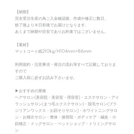
【納期】
完全受注生産の為ご入金確認後、作成や修正に数日、
校了後より８日前後でお届けとなります。
あくまで納期や目安でありお約束ではございません。
【素材】
マットコート紙210kg/H104mm×86mm
利用規約・注意事項・発注の流れ等すべて記載しておりま
すので
ご購入前に必ずお読み下さいませ。
▶︎おすすめの業種
ヘアサロン(美容院・美容室・理容室)・エステサロン・アイ
ラッシュサロン(まつ毛エクステサロン)・脱毛サロン(ブラ
ジリアンワックス・お顔そりサロン)・ホワイトニングサロ
ン・お稽古サロン・整体・接骨院・ボディケア・鍼灸・小
顔矯正・ドッグサロン・ペットショップ・トリミングサロ
ン