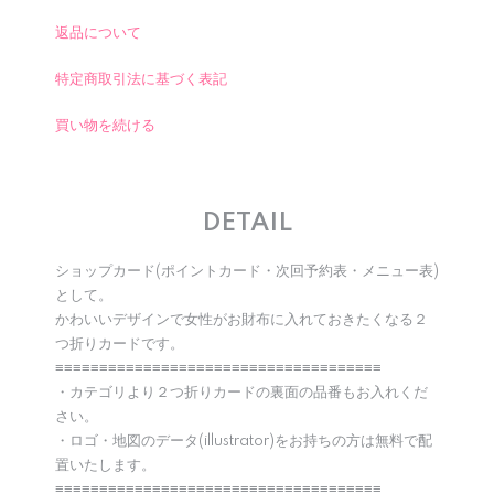
返品について
特定商取引法に基づく表記
買い物を続ける
DETAIL
ショップカード(ポイントカード・次回予約表・メニュー表)
として。
かわいいデザインで女性がお財布に入れておきたくなる２
つ折りカードです。
≡≡≡≡≡≡≡≡≡≡≡≡≡≡≡≡≡≡≡≡≡≡≡≡≡≡≡≡≡≡≡≡≡≡≡≡≡
・カテゴリより２つ折りカードの裏面の品番もお入れくだ
さい。
・ロゴ・地図のデータ(illustrator)をお持ちの方は無料で配
置いたします。
≡≡≡≡≡≡≡≡≡≡≡≡≡≡≡≡≡≡≡≡≡≡≡≡≡≡≡≡≡≡≡≡≡≡≡≡≡