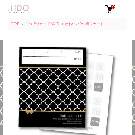
0
TOP
二つ折りカード/表面
かわいい2つ折りカード