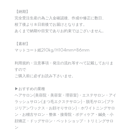
【納期】
完全受注生産の為ご入金確認後、作成や修正に数日、
校了後より８日前後でお届けとなります。
あくまで納期や目安でありお約束ではございません。
【素材】
マットコート紙210kg/H104mm×86mm
利用規約・注意事項・発注の流れ等すべて記載しておりま
すので
ご購入前に必ずお読み下さいませ。
▶︎おすすめの業種
ヘアサロン(美容院・美容室・理容室)・エステサロン・アイ
ラッシュサロン(まつ毛エクステサロン)・脱毛サロン(ブラ
ジリアンワックス・お顔そりサロン)・ホワイトニングサロ
ン・お稽古サロン・整体・接骨院・ボディケア・鍼灸・小
顔矯正・ドッグサロン・ペットショップ・トリミングサロ
ン