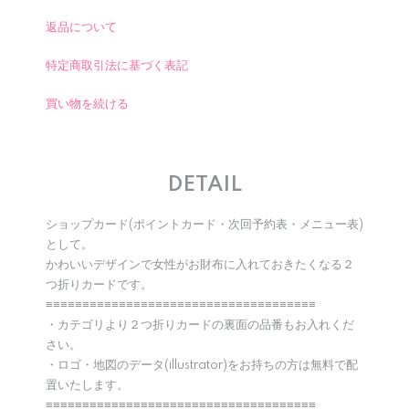
返品について
特定商取引法に基づく表記
買い物を続ける
DETAIL
ショップカード(ポイントカード・次回予約表・メニュー表)
として。
かわいいデザインで女性がお財布に入れておきたくなる２
つ折りカードです。
≡≡≡≡≡≡≡≡≡≡≡≡≡≡≡≡≡≡≡≡≡≡≡≡≡≡≡≡≡≡≡≡≡≡≡≡≡
・カテゴリより２つ折りカードの裏面の品番もお入れくだ
さい。
・ロゴ・地図のデータ(illustrator)をお持ちの方は無料で配
置いたします。
≡≡≡≡≡≡≡≡≡≡≡≡≡≡≡≡≡≡≡≡≡≡≡≡≡≡≡≡≡≡≡≡≡≡≡≡≡