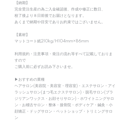
【納期】
完全受注生産の為ご入金確認後、作成や修正に数日、
校了後より８日前後でお届けとなります。
あくまで納期や目安でありお約束ではございません。
【素材】
マットコート紙210kg/H104mm×86mm
利用規約・注意事項・発注の流れ等すべて記載しておりま
すので
ご購入前に必ずお読み下さいませ。
▶︎おすすめの業種
ヘアサロン(美容院・美容室・理容室)・エステサロン・アイ
ラッシュサロン(まつ毛エクステサロン)・脱毛サロン(ブラ
ジリアンワックス・お顔そりサロン)・ホワイトニングサロ
ン・お稽古サロン・整体・接骨院・ボディケア・鍼灸・小
顔矯正・ドッグサロン・ペットショップ・トリミングサロ
ン