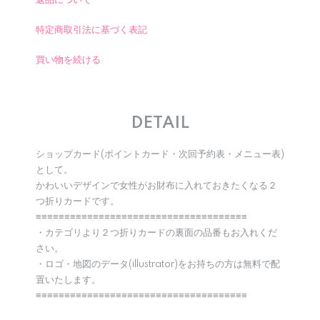
返品について
特定商取引法に基づく表記
買い物を続ける
DETAIL
ショップカード(ポイントカード・次回予約表・メニュー表)
として。
かわいいデザインで女性がお財布に入れておきたくなる２
つ折りカードです。
≡≡≡≡≡≡≡≡≡≡≡≡≡≡≡≡≡≡≡≡≡≡≡≡≡≡≡≡≡≡≡≡≡≡≡≡≡
・カテゴリより２つ折りカードの裏面の品番もお入れくだ
さい。
・ロゴ・地図のデータ(illustrator)をお持ちの方は無料で配
置いたします。
≡≡≡≡≡≡≡≡≡≡≡≡≡≡≡≡≡≡≡≡≡≡≡≡≡≡≡≡≡≡≡≡≡≡≡≡≡