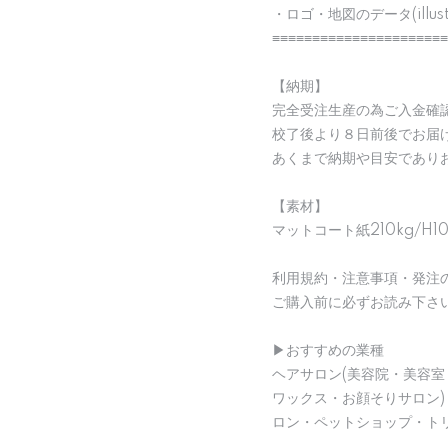
・ロゴ・地図のデータ(illu
≡≡≡≡≡≡≡≡≡≡≡≡≡≡≡≡≡≡≡≡≡≡
【納期】
完全受注生産の為ご入金確
校了後より８日前後でお届
あくまで納期や目安であり
【素材】
マットコート紙210kg/H1
利用規約・注意事項・発注
ご購入前に必ずお読み下さ
▶︎おすすめの業種
ヘアサロン(美容院・美容室
ワックス・お顔そりサロン
ロン・ペットショップ・ト