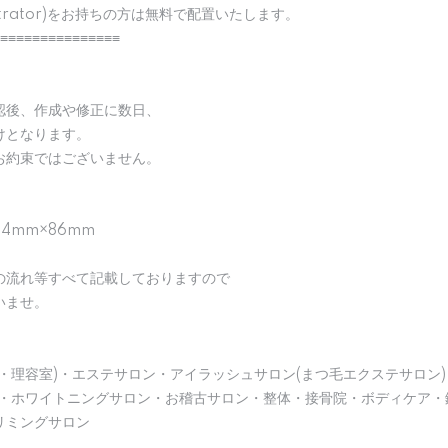
strator)をお持ちの方は無料で配置いたします。
≡≡≡≡≡≡≡≡≡≡≡≡≡≡≡
認後、作成や修正に数日、
けとなります。
お約束ではございません。
04mm×86mm
の流れ等すべて記載しておりますので
いませ。
・理容室)・エステサロン・アイラッシュサロン(まつ毛エクステサロン)
)・ホワイトニングサロン・お稽古サロン・整体・接骨院・ボディケア・
リミングサロン