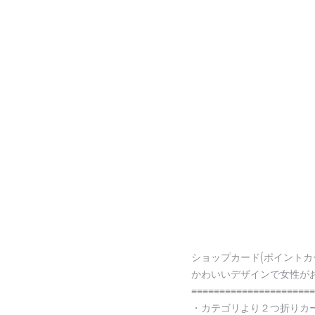
ショップカード(ポイントカ
かわいいデザインで女性が
≡≡≡≡≡≡≡≡≡≡≡≡≡≡≡≡≡≡≡≡≡≡
・カテゴリより２つ折りカ