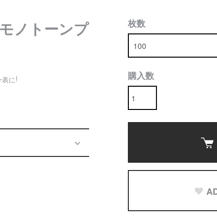
枚数
モノトーンプ
購入数
表に!
AD