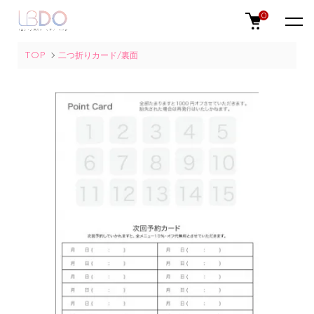
0
TOP
二つ折りカード/裏面