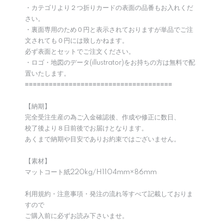
・カテゴリより２つ折りカードの表面の品番もお入れくだ
さい。
・裏面専用のため０円と表示されておりますが単品でご注
文されても０円には致しかねます。
必ず表面とセットでご注文ください。
・ロゴ・地図のデータ(illustrator)をお持ちの方は無料で配
置いたします。
≡≡≡≡≡≡≡≡≡≡≡≡≡≡≡≡≡≡≡≡≡≡≡≡≡≡≡≡≡≡≡≡≡≡≡≡≡
【納期】
完全受注生産の為ご入金確認後、作成や修正に数日、
校了後より８日前後でお届けとなります。
あくまで納期や目安でありお約束ではございません。
【素材】
マットコート紙220kg/H1104mm×86mm
利用規約・注意事項・発注の流れ等すべて記載しておりま
すので
ご購入前に必ずお読み下さいませ。