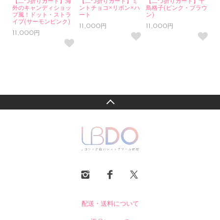
【二つ折りカード】海
【二つ折りカード】ミ
【二つ折りカード】千
外のキャンディショッ
ントチョコ×リボン×ハ
鳥格子(ピンク・ブラウ
プ風！ドット・ストラ
ート
ン)
イプ(サーモンピンク)
11,000円
11,000円
11,000円
配送・送料について