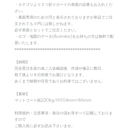
・カテゴリより２つ折りカードの表面の品番もお入れくだ
さい。
・裏面専用のため０円と表示されておりますが単品でご注
文されても０円には致しかねます。
必ず表面とセットでご注文ください。
・ロゴ・地図のデータ(illustrator)をお持ちの方は無料で配
置いたします。
≡≡≡≡≡≡≡≡≡≡≡≡≡≡≡≡≡≡≡≡≡≡≡≡≡≡≡≡≡≡≡≡≡≡≡≡≡
【納期】
完全受注生産の為ご入金確認後、作成や修正に数日、
校了後より８日前後でお届けとなります。
あくまで納期や目安でありお約束ではございません。
【素材】
マットコート紙220kg/H1104mm×86mm
利用規約・注意事項・発注の流れ等すべて記載しておりま
すので
ご購入前に必ずお読み下さいませ。