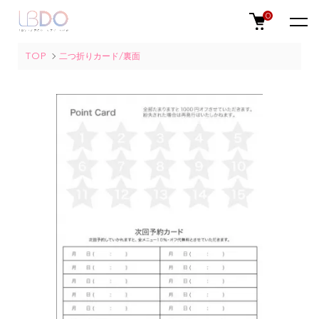
0
TOP
二つ折りカード/裏面