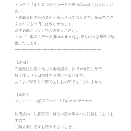
・カテゴリより２つ折りカードの表面の品番もお入れくだ
さい。
・裏面専用のため０円と表示されておりますが単品でご注
文されても０円には致しかねます。
必ず表面とセットでご注文ください。
・ロゴ・地図のデータ(illustrator)をお持ちの方は無料で配
置いたします。
≡≡≡≡≡≡≡≡≡≡≡≡≡≡≡≡≡≡≡≡≡≡≡≡≡≡≡≡≡≡≡≡≡≡≡≡≡
【納期】
完全受注生産の為ご入金確認後、作成や修正に数日、
校了後より８日前後でお届けとなります。
あくまで納期や目安でありお約束ではございません。
【素材】
マットコート紙220kg/H1104mm×86mm
利用規約・注意事項・発注の流れ等すべて記載しておりま
すので
ご購入前に必ずお読み下さいませ。