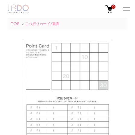
0
TOP
二つ折りカード/裏面