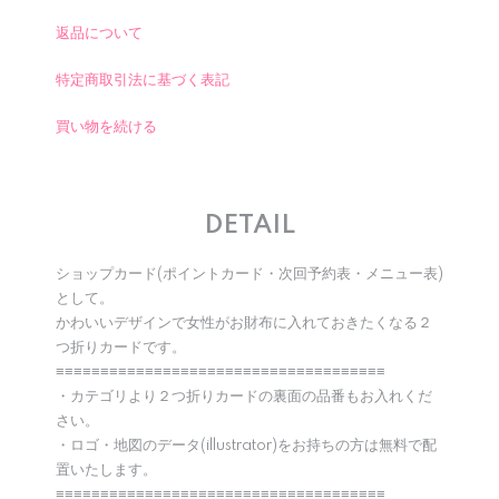
返品について
特定商取引法に基づく表記
買い物を続ける
DETAIL
ショップカード(ポイントカード・次回予約表・メニュー表)
として。
かわいいデザインで女性がお財布に入れておきたくなる２
つ折りカードです。
≡≡≡≡≡≡≡≡≡≡≡≡≡≡≡≡≡≡≡≡≡≡≡≡≡≡≡≡≡≡≡≡≡≡≡≡≡
・カテゴリより２つ折りカードの裏面の品番もお入れくだ
さい。
・ロゴ・地図のデータ(illustrator)をお持ちの方は無料で配
置いたします。
≡≡≡≡≡≡≡≡≡≡≡≡≡≡≡≡≡≡≡≡≡≡≡≡≡≡≡≡≡≡≡≡≡≡≡≡≡