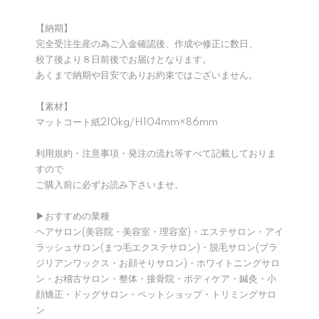
【納期】
完全受注生産の為ご入金確認後、作成や修正に数日、
校了後より８日前後でお届けとなります。
あくまで納期や目安でありお約束ではございません。
【素材】
マットコート紙210kg/H104mm×86mm
利用規約・注意事項・発注の流れ等すべて記載しておりま
すので
ご購入前に必ずお読み下さいませ。
▶︎おすすめの業種
ヘアサロン(美容院・美容室・理容室)・エステサロン・アイ
ラッシュサロン(まつ毛エクステサロン)・脱毛サロン(ブラ
ジリアンワックス・お顔そりサロン)・ホワイトニングサロ
ン・お稽古サロン・整体・接骨院・ボディケア・鍼灸・小
顔矯正・ドッグサロン・ペットショップ・トリミングサロ
ン