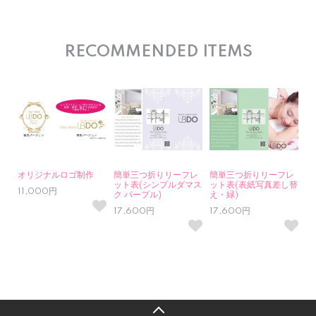
RECOMMENDED ITEMS
オリジナルロゴ制作
簡単三つ折りリーフレ
簡単三つ折りリーフレ
ット表(シンプルダマス
ット表(表紙写真差し替
11,000円
ク パープル)
え・緑)
17,600円
17,600円