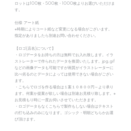
ロットは100枚・500枚・1000枚よりお選びいただけま
す。
仕様:アート紙
※時期によりコート紙など変更になる場合がございます。
指定がありましたら別途お問い合わせください。
【ロゴ(店名)について】
・ロゴデータをお持ちの方は無料でお入れ致します。イラ
ストレーターで作られたデータを推奨いたします。jpg,gif
などの画像データも可能ですが画質がイラストレーターに
比べ劣るのとデータによっては使用できない場合がござい
ます。
・こちらでロゴを作る場合は１案１０８００円～より承り
ます。何案か提案が欲しい場合は別途お見積り致します。※
お見積もり時に一度お伺いさせていただきます。
・ロゴデータもなくこちらで製作もしない場合はテキスト
の打ち込みのみになります。ゴシック・明朝どちらかお選
び頂けます。