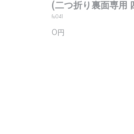
(二つ折り裏面専用
fu041
0円