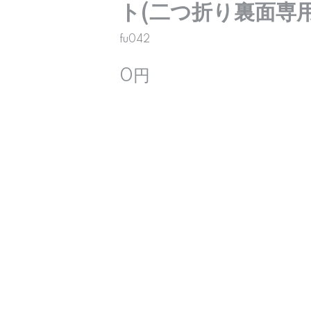
ト(二つ折り裏面専用
fu042
0円