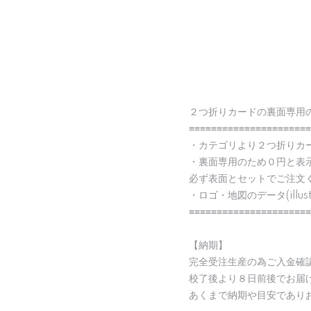
２つ折りカードの裏面専用
≡≡≡≡≡≡≡≡≡≡≡≡≡≡≡≡≡≡≡≡≡≡
・カテゴリより２つ折りカ
・裏面専用のため０円と表
必ず表面とセットでご注文
・ロゴ・地図のデータ(illu
≡≡≡≡≡≡≡≡≡≡≡≡≡≡≡≡≡≡≡≡≡≡
【納期】
完全受注生産の為ご入金確
校了後より８日前後でお届
あくまで納期や目安であり