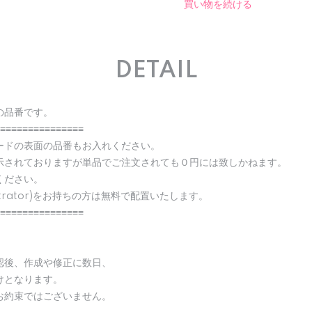
買い物を続ける
DETAIL
の品番です。
≡≡≡≡≡≡≡≡≡≡≡≡≡≡≡
ードの表面の品番もお入れください。
示されておりますが単品でご注文されても０円には致しかねます。
ください。
strator)をお持ちの方は無料で配置いたします。
≡≡≡≡≡≡≡≡≡≡≡≡≡≡≡
認後、作成や修正に数日、
けとなります。
お約束ではございません。