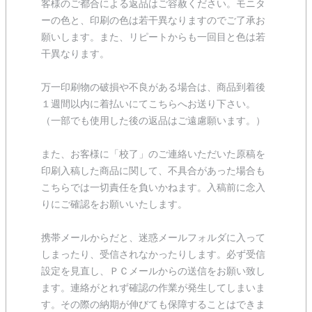
客様のご都合による返品はご容赦ください。モニタ
ーの色と、印刷の色は若干異なりますのでご了承お
願いします。また、リピートからも一回目と色は若
干異なります。
万一印刷物の破損や不良がある場合は、商品到着後
１週間以内に着払いにてこちらへお送り下さい。
（一部でも使用した後の返品はご遠慮願います。）
また、お客様に「校了」のご連絡いただいた原稿を
印刷入稿した商品に関して、不具合があった場合も
こちらでは一切責任を負いかねます。入稿前に念入
りにご確認をお願いいたします。
携帯メールからだと、迷惑メールフォルダに入って
しまったり、受信されなかったりします。必ず受信
設定を見直し、ＰＣメールからの送信をお願い致し
ます。連絡がとれず確認の作業が発生してしまいま
す。その際の納期が伸びても保障することはできま