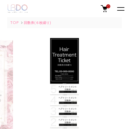
0
TOP
回数券(６枚綴り)