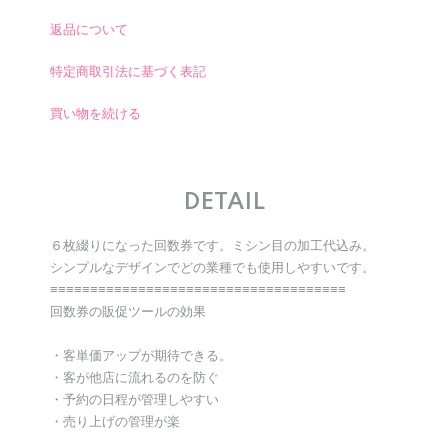
返品について
特定商取引法に基づく表記
買い物を続ける
DETAIL
６枚綴りになった回数券です。ミシン目の加工代込み。
シンプルなデザインでどの業種でも使用しやすいです。
≡≡≡≡≡≡≡≡≡≡≡≡≡≡≡≡≡≡≡≡≡≡≡≡≡≡≡≡≡≡≡≡≡≡≡≡≡
回数券の販促ツールの効果
・客単価アップが期待できる。
・客が他店に流れるのを防ぐ
・予約の日程が管理しやすい
・売り上げの管理が楽