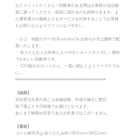
などメリットたくさん！回数券がある間はお客様がほぼ確
実に通ってくださり、他店に流れるのを抑制できます。ま
た通常通りの価格よりもサービスを付加することでお客様
もお得になりよりファンになりやすい。
・ロゴ・地図のデータ(illustrator)をお持ちの方は無料で配
置いたします。
・ 折りたたむとお財布に入りやすいカードサイズに！便利
でかわいい回数券です。
・ 100枚の小ロットから、一度に頼むとよりリーズナブル
に。
≡≡≡≡≡≡≡≡≡≡≡≡≡≡≡≡≡≡≡≡≡≡≡≡≡≡≡≡≡≡≡≡≡≡≡≡≡
【納期】
完全受注生産の為ご入金確認後、作成や修正に数日、
校了後より８日前後でお届けとなります。
あくまで納期や目安でありお約束ではございません。
【素材】
コート紙90kg/折りたたみ時 H87mm×W55mm