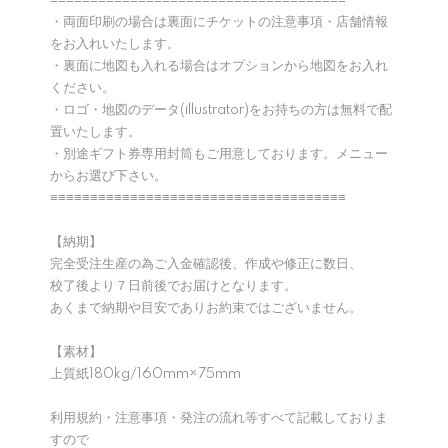
≡≡≡≡≡≡≡≡≡≡≡≡≡≡≡≡≡≡≡≡≡≡≡≡≡≡≡≡≡≡≡≡≡≡≡≡≡
・両面印刷の場合は裏面にチケットの注意事項・店舗情報
をお入れいたします。
・裏面に地図も入れる場合はオプションから地図をお入れ
ください。
・ロゴ・地図のデータ(illustrator)をお持ちの方は無料で配
置いたします。
・別途ギフト券専用封筒もご用意しております。メニュー
からお選び下さい。
≡≡≡≡≡≡≡≡≡≡≡≡≡≡≡≡≡≡≡≡≡≡≡≡≡≡≡≡≡≡≡≡≡≡≡≡≡
【納期】
完全受注生産の為ご入金確認後、作成や修正に数日、
校了後より７日前後でお届けとなります。
あくまで納期や目安でありお約束ではございません。
【素材】
上質紙180kg/160mm×75mm
利用規約・注意事項・発注の流れ等すべて記載しておりま
すので