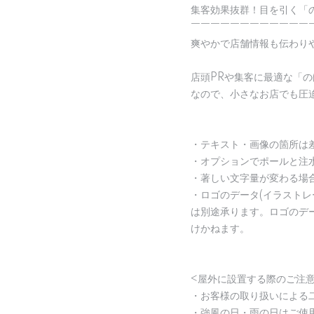
集客効果抜群！目を引く「
￣￣￣￣￣￣￣￣￣￣￣￣
爽やかで店舗情報も伝わり
店頭PRや集客に最適な「
なので、小さなお店でも圧
・テキスト・画像の箇所は
・オプションでポールと注
・著しい文字量が変わる場
・ロゴのデータ(イラスト
は別途承ります。ロゴのデ
けかねます。
<屋外に設置する際のご注意
・お客様の取り扱いによる
・強風の日・雨の日はご使