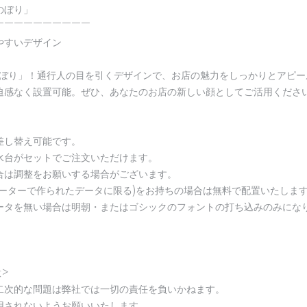
のぼり」
￣￣￣￣￣￣￣￣￣￣
やすいデザイン
のぼり」！通行人の目を引くデザインで、お店の魅力をしっかりとアピー
迫感なく設置可能。ぜひ、あなたのお店の新しい顔としてご活用くださ
差し替え可能です。
水台がセットでご注文いただけます。
合は調整をお願いする場合がございます。
レーターで作られたデータに限る)をお持ちの場合は無料で配置いたしま
ータを無い場合は明朝・またはゴシックのフォントの打ち込みのみにな
>
二次的な問題は弊社では一切の責任を負いかねます。
用されないようお願いいたします。