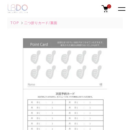
0
TOP
二つ折りカード/裏面