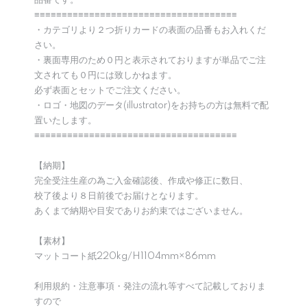
品番です。
≡≡≡≡≡≡≡≡≡≡≡≡≡≡≡≡≡≡≡≡≡≡≡≡≡≡≡≡≡≡≡≡≡≡≡≡≡
・カテゴリより２つ折りカードの表面の品番もお入れくだ
さい。
・裏面専用のため０円と表示されておりますが単品でご注
文されても０円には致しかねます。
必ず表面とセットでご注文ください。
・ロゴ・地図のデータ(illustrator)をお持ちの方は無料で配
置いたします。
≡≡≡≡≡≡≡≡≡≡≡≡≡≡≡≡≡≡≡≡≡≡≡≡≡≡≡≡≡≡≡≡≡≡≡≡≡
【納期】
完全受注生産の為ご入金確認後、作成や修正に数日、
校了後より８日前後でお届けとなります。
あくまで納期や目安でありお約束ではございません。
【素材】
マットコート紙220kg/H1104mm×86mm
利用規約・注意事項・発注の流れ等すべて記載しておりま
すので